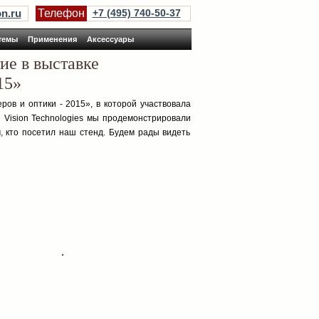
n.ru
Телефон
+7 (495) 740-50-37
темы
Применения
Аксессуары
е в выставке
15»
ров и оптики - 2015», в которой участвовала
d Vision Technologies мы продемонстрировали
, кто посетил наш стенд. Будем рады видеть