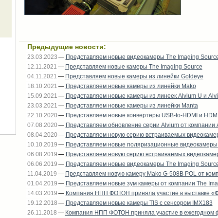
Предыдущие новости:
23.03.2023
—
Представляем новые видеокамеры The Imaging Sourc
12.11.2021
—
Представляем новые камеры The Imaging Source
04.11.2021
—
Представляем новые камеры из линейки Goldeye
18.10.2021
—
Представляем новые камеры из линейки Mako
15.09.2021
—
Представляем новые камеры из линеек Alvium U и Alv
23.03.2021
—
Представляем новые камеры из линейки Manta
22.10.2020
—
Представляем новые конвертеры USB-to-HDMI и HDMI
07.08.2020
—
Представляем обновление серии Alvium от компании Al
08.04.2020
—
Представляем новую серию встраиваемых видеокамер 
10.10.2019
—
Представляем новые поляризационные видеокамеры 
06.08.2019
—
Представляем новую серию встраиваемых видеокамер A
06.06.2019
—
Представляем новые видеокамеры The Imaging Source
11.04.2019
—
Представляем новую камеру Mako G-508B POL от компа
01.04.2019
—
Представляем новые зум камеры от компании The Ima
14.03.2019
—
Компания НПП ФОТОН приняла участие в выставке «Фо
19.12.2018
—
Представляем новые камеры TIS с сенсором IMX183
26.11.2018
—
Компания НПП ФОТОН приняла участие в ежегодном фор