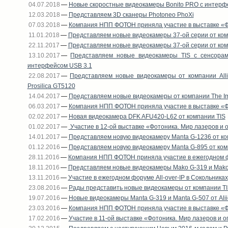
04.07.2018
—
Новые скоростные видеокамеры Bonito PRO с интерф
12.03.2018
—
Представляем 3D сканеры Photoneo PhoXi
07.03.2018
—
Компания НПП ФОТОН приняла участие в выставке «Фо
11.01.2018
—
Представляем новые видеокамеры 37-ой серии от ком
22.11.2017
—
Представляем новые видеокамеры 37-ой серии от ком
13.10.2017
—
Представляем новые видеокамеры TIS с сенсорами
интерфейсом USB 3.1
22.08.2017
—
Представляем новые видеокамеры от компании Allied
Prosilica GT5120
14.04.2017
—
Представляем новые видеокамеры от компании The Im
06.03.2017
—
Компания НПП ФОТОН приняла участие в выставке «Фо
02.02.2017
—
Новая видеокамера DFK AFU420-L62 от компании TIS
01.02.2017
—
Участие в 12-ой выставке «Фотоника. Мир лазеров и 
14.01.2017
—
Представляем новую видеокамеру Manta G-1236 от ком
01.12.2016
—
Представляем новую видеокамеру Manta G-895 от компа
28.11.2016
—
Компания НПП ФОТОН приняла участие в ежегодном фор
18.11.2016
—
Представляем новые видеокамеры Mako G-319 и Mako G
13.11.2016
—
Участие в ежегодном форуме All-over-IP в Сокольниках
23.08.2016
—
Рады представить новые видеокамеры от компании T
19.07.2016
—
Новые видеокамеры Manta G-319 и Manta G-507 от Alii
23.03.2016
—
Компания НПП ФОТОН приняла участие в выставке «Фо
17.02.2016
—
Участие в 11-ой выставке «Фотоника. Мир лазеров и о