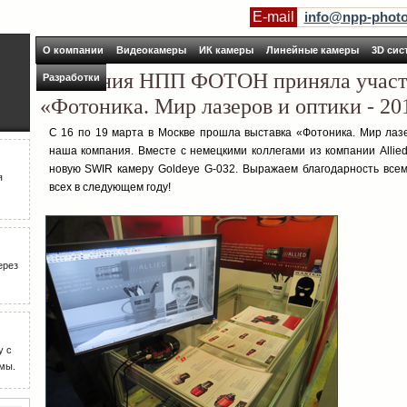
E-mail
info@npp-photo
О компании
Видеокамеры
ИК камеры
Линейные камеры
3D сис
Компания НПП ФОТОН приняла участи
Разработки
«Фотоника. Мир лазеров и оптики - 20
С 16 по 19 марта в Москве прошла выставка «Фотоника. Мир лазе
наша компания. Вместе с немецкими коллегами из компании Allie
новую SWIR камеру Goldeye G-032. Выражаем благодарность всем
я
всех в следующем году!
ерез
у с
мы.