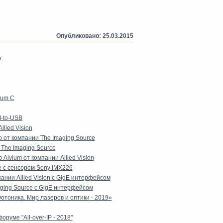
Опубликовано: 25.03.2015
e
ium C
-to-USB
lied Vision
от компании The Imaging Source
The Imaging Source
lvium от компании Allied Vision
 с сенсором Sony IMX226
нии Allied Vision с GigE интерфейсом
ging Source с GigE интерфейсом
тоника. Мир лазеров и оптики - 2019»
уме "All-over-IP - 2018"