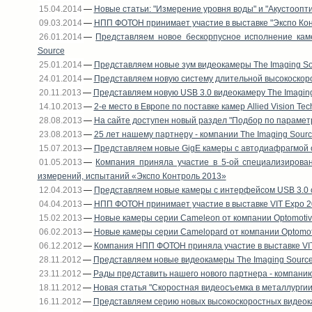
15.04.2014
—
Новые статьи: "Измерение уровня воды" и "Акустоопт
09.03.2014
—
НПП ФОТОН принимает участие в выставке "Экспо Кон
26.01.2014
—
Представляем новое бескорпусное исполнение ка
Source
25.01.2014
—
Представляем новые зум видеокамеры The Imaging So
24.01.2014
—
Представляем новую cистему длительной высокоскоро
20.11.2013
—
Представляем новую USB 3.0 видеокамеру The Imagin
14.10.2013
—
2-е место в Европе по поставке камер Allied Vision Tec
28.08.2013
—
На сайте доступен новый раздел "Подбор по парамет
23.08.2013
—
25 лет нашему партнеру - компании The Imaging Sour
15.07.2013
—
Представляем новые GigE камеры с автодиафрагмой о
01.05.2013
—
Компания приняла участие в 5-ой специализирован
измерений, испытаний «Экспо Контроль 2013»
12.04.2013
—
Представляем новые камеры с интерфейсом USB 3.0 о
04.04.2013
—
НПП ФОТОН принимает участие в выставке VIT Expo 
15.02.2013
—
Новые камеры серии Cameleon от компании Optomoti
06.02.2013
—
Новые камеры серии Camelopard от компании Optomot
06.12.2012
—
Компания НПП ФОТОН приняла участие в выставке VIT
28.11.2012
—
Представляем новые видеокамеры The Imaging Source
23.11.2012
—
Рады представить нашего нового партнера - компанию
18.11.2012
—
Новая статья "Скоростная видеосъемка в металлургии
16.11.2012
—
Представляем серию новых высокоскоростных видеок