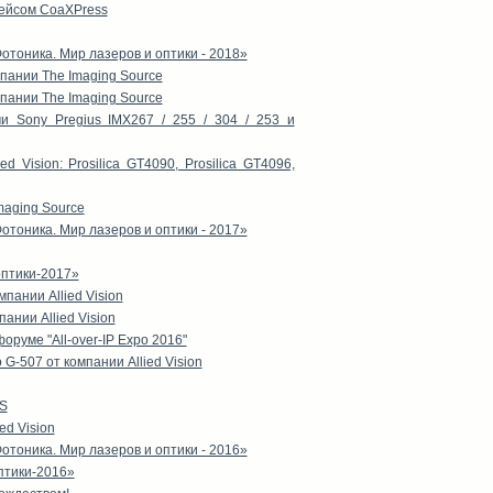
ейсом CoaXPress
тоника. Мир лазеров и оптики - 2018»
пании The Imaging Source
пании The Imaging Source
 Sony Pregius IMX267 / 255 / 304 / 253 и
 Vision: Prosilica GT4090, Prosilica GT4096,
aging Source
тоника. Мир лазеров и оптики - 2017»
оптики-2017»
пании Allied Vision
нии Allied Vision
уме "All-over-IP Expo 2016"
-507 от компании Allied Vision
IS
ed Vision
тоника. Мир лазеров и оптики - 2016»
птики-2016»