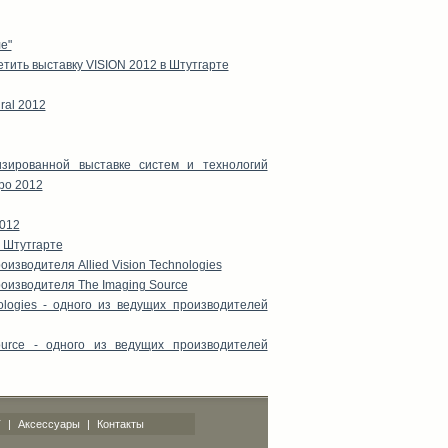
е"
ить выставку VISION 2012 в Штутгарте
ral 2012
зированной выставке систем и технологий
po 2012
2012
в Штутгарте
зводителя Allied Vision Technologies
оизводителя The Imaging Source
ologies - одного из ведущих производителей
urce - одного из ведущих производителей
T
|
Аксессуары
|
Контакты