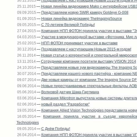
30.12.2015
—
Поздравляем с наступающим Новым 2016-м годом и Р
25.11.2015
—
Новая линейка видеокамер Mako с интерфейсом USB3
09.09.2015
—
Представляем новую SWIR камеру Goldeye G-008
01.09.2015
—
Новая линейка видеокамер TheImagingSource
09.05.2015
—
C 70-летием Великой Победы!
27.04.2015
—
Компания НПП ФОТОН приняла участие в выставке "Э
04.03.2015
—
Участие в международной выставке «Фотоника. Мир ла
25.02.2015
—
НПП ФОТОН принимает участие в выставке
30.12.2014
—
Поздравляем с наступающим Новым 2015-м годом!
26.11.2014
—
Новая статья о когерентной и спектральной микроско
13.11.2014
—
Сотрудники компании посетили выставку VISION 2014
24.10.2014
—
Представляем новые зум видеокамеры The Imaging So
30.07.2014
—
Представляем нашего нового партнёра - компанию N
09.07.2014
—
Две новые камеры от компании The Imaging Source 
09.06.2014
—
Новые перестраиваемые спектральные фильтры АО
05.06.2014
—
Волновой датчик Шака-Гартмана
03.06.2014
—
Компания Mikrotron выпустила новые системы длитель
02.06.2014
—
новый раздел "Разработки"
19.05.2014
—
Компания Allied Vision Technologies представила нов
16.05.2014
—
Компания приняла участие в съезде европейски
Technologies
09.05.2014
—
С Днём Победы!
26.04.2014
—
Компания НПП ФОТОН приняла участие в выставке VI