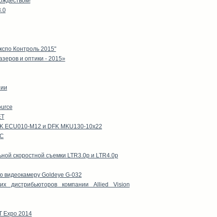
ождеством!
.0
кспо Контроль 2015"
зеров и оптики - 2015»
пии
urce
ET
DFK ECU010-M12 и DFK MKU130-10x22
ВС
ной скоростной съемки LTR3.0p и LTR4.0p
ую видеокамеру Goldeye G-032
х дистрибьюторов компании Allied Vision
T Expo 2014