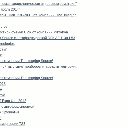
ическая эндоскопическая видеоспектрометрия"
троль 2014"
меры DMK 23GP031 от компании The Imaging
urce
стной съемки CVR от компании Mikrotron
g Source с автофокусировкой DFK AFU130-L53
hnologies
рам"
ce
т компании The Imaging Source!
ной выставке приборов и средств контроля,
т компании The Imaging Source!
2013
ve
ive
 Expo Ural 2012
 с автофокусировкой
 Optomotive
"
амер серии TS3