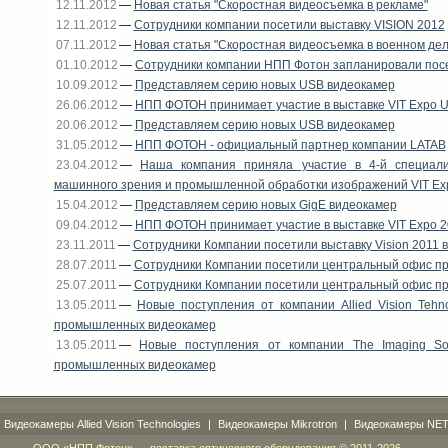
12.11.2012
—
Новая статья "Скоростная видеосъемка в рекламе"
12.11.2012
—
Сотрудники компании посетили выставку VISION 2012
07.11.2012
—
Новая статья "Скоростная видеосъемка в военном дел
01.10.2012
—
Сотрудники компании НПП Фотон запланировали посет
10.09.2012
—
Представляем серию новых USB видеокамер
26.06.2012
—
НПП ФОТОН принимает участие в выставке VIT Expo U
20.06.2012
—
Представляем серию новых USB видеокамер
31.05.2012
—
НПП ФОТОН - официальный партнер компании LATAB
23.04.2012
—
Наша компания приняла участие в 4-й специали
машинного зрения и промышленной обработки изображений VIT Ex
15.04.2012
—
Представляем серию новых GigE видеокамер
09.04.2012
—
НПП ФОТОН принимает участие в выставке VIT Expo 
23.11.2011
—
Сотрудники Компании посетили выставку Vision 2011 
28.07.2011
—
Сотрудники Компании посетили центральный офис прои
25.07.2011
—
Сотрудники Компании посетили центральный офис пр
13.05.2011
—
Новые поступления от компании Allied Vision Tehn
промышленных видеокамер
13.05.2011
—
Новые поступления от компании The Imaging So
промышленных видеокамер
Видеокамеры Allied Vision Technologies
|
Видеокамеры Mikrotron
|
Видеокамеры NE