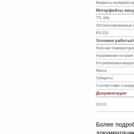
Форматы необработа
Интерфейсы ввод
TTL I/Os
Оптоизолированные I
RS-232
Условия работы/
Рабочая температура
Напряжение питания
Потребляемая мощнос
Масса
Габариты
Соответствие станда
Документация
V3.0.0
Более подро
документаци