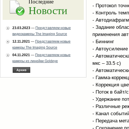
Последние
- Протокол точн
Новости
- Контроль тем
- Автодиафрагма 
- Задание обла
23.03.2023
—
Представляем новые
применения авт
видеокамеры The Imaging Source
- Биннинг
12.11.2021
—
Представляем новые
камеры The Imaging Source
- Автоусиление 
04.11.2021
—
Представляем новые
- Автоматическ
камеры из линейки Goldeye
мкс – 33.5 с)
- Автоматическ
Архив
- Гамма-коррек
- Коррекция цве
- Поток в байт/
- Удержание по
- Различные р
- Канал событи
- Передача мет
- Сохранение п