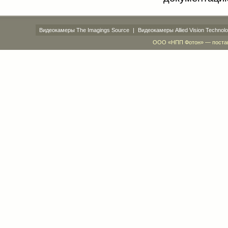
Видеокамеры The Imagings Source
|
Видеокамеры Allied Vision Technolo
ООО «НПП Фотон» — поставк