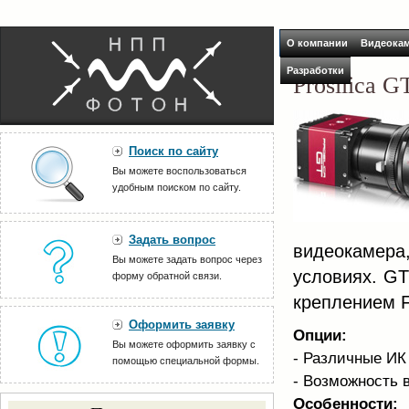
О компании
Видеока
Разработки
Prosilica 
Поиск по сайту
Вы можете воспользоваться
удобным поиском по сайту.
Задать вопрос
видеокамер
Вы можете задать вопрос через
условиях. G
форму обратной связи.
креплением F
Оформить заявку
Опции:
Вы можете оформить заявку с
- Различные ИК
помощью специальной формы.
- Возможность 
Особенности: